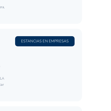
a
era,
ESTANCIAS EN EMPRESAS
a
 LA
tar