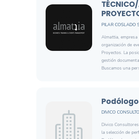
TÉCNICO/
PROYECT
PILAR COSLADO 
Almattia, empresa 
organización de ev
Proyectos. La posi
gestión documental
Buscamos una person
Podólogo
DIVICO CONSULT
Divico Consultores
la selección de per