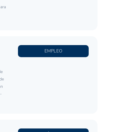
para
EMPLEO
de
 de
un
-