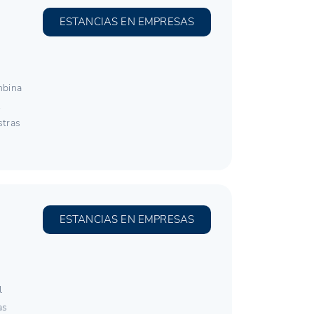
ESTANCIAS EN EMPRESAS
mbina
.
stras
ESTANCIAS EN EMPRESAS
l
as