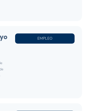
oyo
EMPLEO
de
 de
a