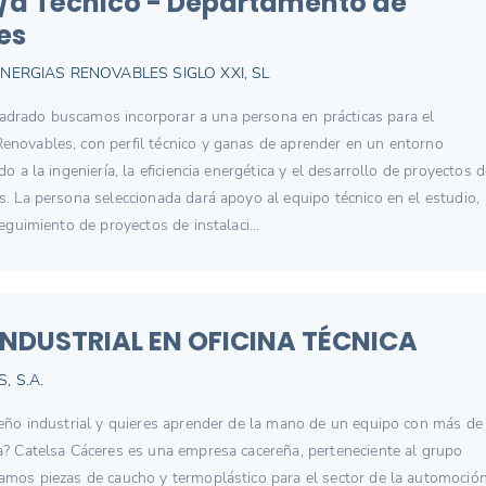
/a Técnico - Departamento de
es
NERGIAS RENOVABLES SIGLO XXI, SL
drado buscamos incorporar a una persona en prácticas para el
novables, con perfil técnico y ganas de aprender en un entorno
do a la ingeniería, la eficiencia energética y el desarrollo de proyectos 
s. La persona seleccionada dará apoyo al equipo técnico en el estudio,
seguimiento de proyectos de instalaci...
INDUSTRIAL EN OFICINA TÉCNICA
, S.A.
seño industrial y quieres aprender de la mano de un equipo con más de
a? Catelsa Cáceres es una empresa cacereña, perteneciente al grupo
amos piezas de caucho y termoplástico para el sector de la automoción