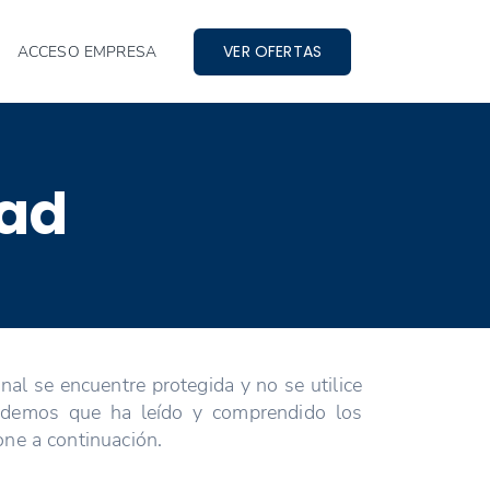
VER OFERTAS
ACCESO EMPRESA
dad
l se encuentre protegida y no se utilice
tendemos que ha leído y comprendido los
one a continuación.