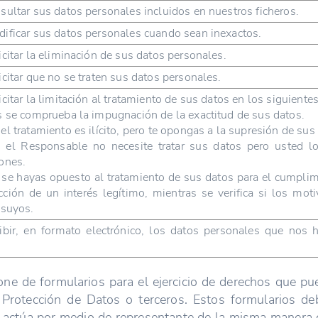
sultar sus datos personales incluidos en nuestros ficheros.
ificar sus datos personales cuando sean inexactos.
icitar la eliminación de sus datos personales.
icitar que no se traten sus datos personales.
citar la limitación al tratamiento de sus datos en los siguiente
s se comprueba la impugnación de la exactitud de sus datos.
el tratamiento es ilícito, pero te opongas a la supresión de sus
el Responsable no necesite tratar sus datos pero usted los
ones.
se hayas opuesto al tratamiento de sus datos para el cumplim
acción de un interés legítimo, mientras se verifica si los mot
 suyos.
ibir, en formato electrónico, los datos personales que nos h
e de formularios para el ejercicio de derechos que puede
Protección de Datos o terceros. Estos formularios deb
 actúa por medio de representante de la misma manera