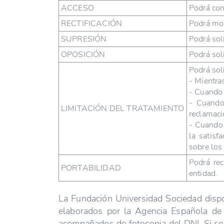
ACCESO
Podrá con
RECTIFICACIÓN
Podrá mod
SUPRESIÓN
Podrá sol
OPOSICIÓN
Podrá sol
Podrá soli
- Mientra
- Cuando 
- Cuando 
LIMITACIÓN DEL TRATAMIENTO
reclamaci
- Cuando 
la satisf
sobre los
Podrá rec
PORTABILIDAD
entidad.
La Fundación Universidad Sociedad dispon
elaborados por la Agencia Española de 
acompañados de fotocopia del DNI. Si se