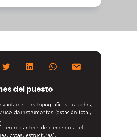
nes del puesto
evantamientos topográficos, trazados,
y uso de instrumentos (estación total,
.
ón en replanteos de elementos del
jes, cotas, estructuras).