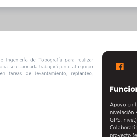
 Ingeniería de Topografía para realizar
sona seleccionada trabajará junto al equipo
en tareas de levantamiento, replanteo,
Funcio
Apoyo en l
nivelación 
GPS, nivel)
Colaboraci
proyecto (e