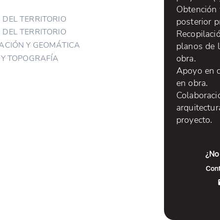
Obtención 
DEL TERRITORIO
posterior 
DEL TERRITORIO
Recopilaci
ACIÓN Y GEOMÁTICA
planos de 
obra.
 Y TOPOGRAFÍA
Apoyo en c
en obra.
Colaboraci
arquitectur
proyecto.
¿No 
Cont