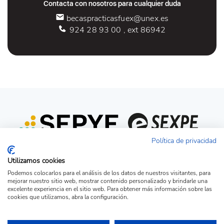
Contacta con nosotros para cualquier duda
becaspracticasfuex@unex.es
924 28 93 00 , ext 86942
Política de privacidad
Utilizamos cookies
Podemos colocarlos para el análisis de los datos de nuestros visitantes, para
mejorar nuestro sitio web, mostrar contenido personalizado y brindarle una
excelente experiencia en el sitio web. Para obtener más información sobre las
cookies que utilizamos, abra la configuración.
Acceso candidato
Acceso empresa
Ver Ofertas