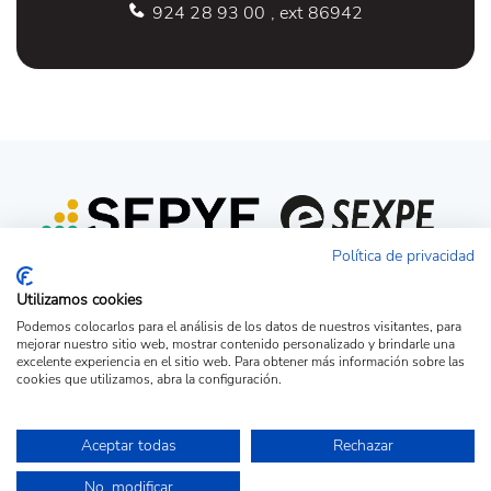
924 28 93 00 , ext 86942
Política de privacidad
Utilizamos cookies
Podemos colocarlos para el análisis de los datos de nuestros visitantes, para
mejorar nuestro sitio web, mostrar contenido personalizado y brindarle una
excelente experiencia en el sitio web. Para obtener más información sobre las
cookies que utilizamos, abra la configuración.
Acceso candidato
Acceso empresa
Ver Ofertas
Aceptar todas
Rechazar
© Copyright 2026 - Portal de la Fundación Universidad-Sociedad de la UEx.
No, modificar