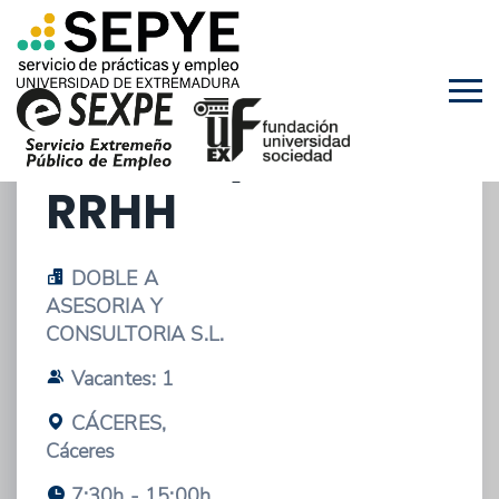
16/03/2026 - OFERTA DE EMPLEO
ASESOR/A RRLL Y
RRHH
DOBLE A
ASESORIA Y
CONSULTORIA S.L.
Vacantes: 1
CÁCERES,
Cáceres
7:30h - 15:00h