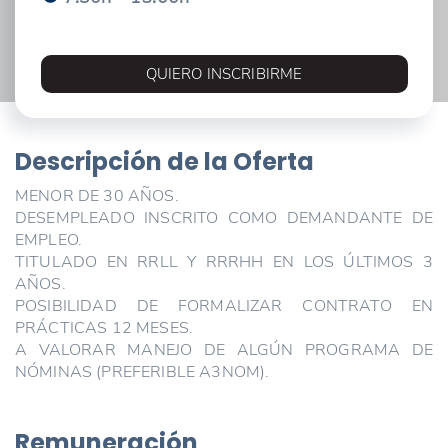
QUIERO INSCRIBIRME
Descripción de la Oferta
MENOR DE 30 AÑOS.
DESEMPLEADO INSCRITO COMO DEMANDANTE DE
EMPLEO.
TITULADO EN RRLL Y RRRHH EN LOS ÚLTIMOS 3
AÑOS.
POSIBILIDAD DE FORMALIZAR CONTRATO EN
PRÁCTICAS 12 MESES.
A VALORAR MANEJO DE ALGÚN PROGRAMA DE
NÓMINAS (PREFERIBLE A3NOM).
Remuneración