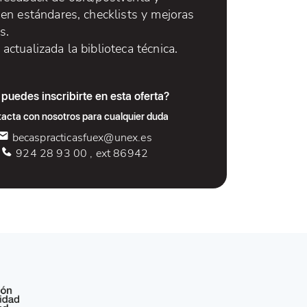
 en estándares, checklists y mejoras
s.
actualizada la biblioteca técnica.
puedes inscribirte en esta oferta?
acta con nosotros para cualquier duda
becaspracticasfuex@unex.es
924 28 93 00 , ext 86942