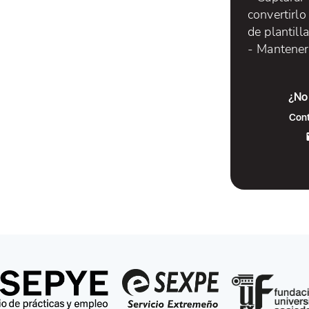
convertirlo
de plantilla
- Mantener 
¿No 
Cont