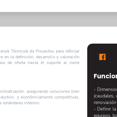
ro/a Técnico/a de Proyectos para reforzar
e en la definición, desarrollo y valoración
se de oferta hasta el soporte al cierre
Funcio
- Dimension
 climatización, asegurando soluciones bien
(caudales, 
oductivo, y económicamente competitivas,
renovación 
s estándares internos.
- Definir l
equipos, bo