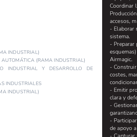
Coordinar l
Producción
accesos, mo
- Elaborar 
sistema.
- Preparar 
esquemas) 
MA INDUSTRIAL)
Airmagic.
Y AUTOMÁTICA (RAMA INDUSTRIAL)
- Construir
O INDUSTRIAL Y DESARROLLO DE
costes, ma
condiciona
AS INDUSTRIALES
- Emitir pr
MA INDUSTRIAL)
clara y def
- Gestiona
garantizand
- Participa
de apoyo a 
- Capturar