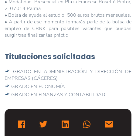
• Modalidad: Presencial en Plaza Francesc Roselló Pintor,
2. 07014 Palma
• Bolsa de ayuda al estudio: 500 euros brutos mensuales.
• A partir de ese momento formarás parte de la bolsa de
empleo de CBNK para posibles vacantes que puedan
surgir tras finalizar las práctic
Titulaciones solicitadas
GRADO EN ADMINISTRACIÓN Y DIRECCIÓN DE
EMPRESAS (CÁCERES)
GRADO EN ECONOMÍA
GRADO EN FINANZAS Y CONTABILIDAD