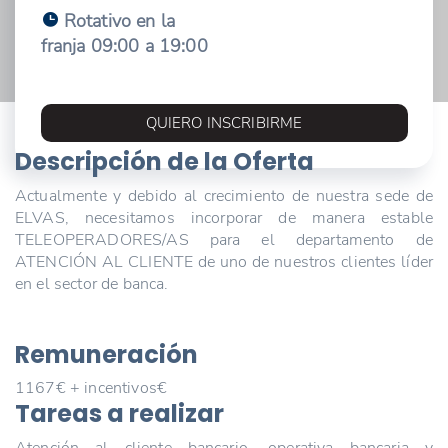
Rotativo en la
franja 09:00 a 19:00
QUIERO INSCRIBIRME
Descripción de la Oferta
Actualmente y debido al crecimiento de nuestra sede de
ELVAS, necesitamos incorporar de manera estable
TELEOPERADORES/AS para el departamento de
ATENCIÓN AL CLIENTE de uno de nuestros clientes líder
en el sector de banca.
Remuneración
1167€ + incentivos€
Tareas a realizar
Atención al cliente bancario, operativa bancaria y