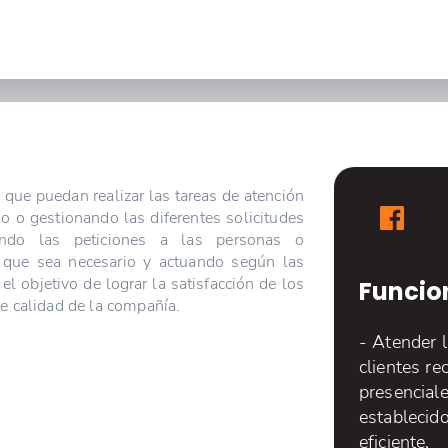
ue puedan realizar las tareas de atención
do o gestionando las diferentes solicitudes
ndo las peticiones a las personas o
 que sea necesario y actuando según las
el objetivo de lograr la satisfacción de los
Funcio
de calidad de la compañía.
- Atender l
clientes re
presenciale
establecid
eficiente.