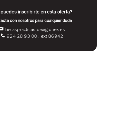
puedes inscribirte en esta oferta?
acta con nosotros para cualquier duda
becaspracticasfuex@unex.es
924 28 93 00 , ext 86942