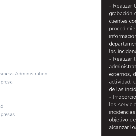
- Realizar 
grabación d
clientes co
procedimie
información
departamen
las inciden
- Realizar 
administrat
externos, d
siness Administration
actividad, c
mpresa
de las inci
- Proporcio
los servici
ad
incidencias
mpresas
objetivo d
alcanzar lo