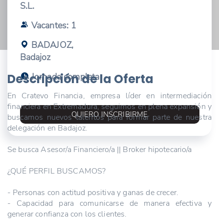
S.L.
Vacantes: 1
BADAJOZ,
Badajoz
Jornada completa
Descripción de la Oferta
En Cratevo Financia, empresa líder en intermediación
financiera en Extremadura, seguimos en plena expansión y
QUIERO INSCRIBIRME
buscamos nuevos talentos para formar parte de nuestra
delegación en Badajoz.
Se busca Asesor/a Financiero/a || Broker hipotecario/a
¿QUÉ PERFIL BUSCAMOS?
- Personas con actitud positiva y ganas de crecer.
- Capacidad para comunicarse de manera efectiva y
generar confianza con los clientes.