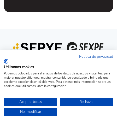
Política de privacidad
Utilizamos cookies
Podemos colocarlos para el análisis de los datos de nuestros visitantes, para
mejorar nuestro sitio web, mostrar contenido personalizado y brindarle una
excelente experiencia en el sitio web. Para obtener más información sobre las
cookies que utilizamos, abra la configuración.
Acceso candidato
Acceso empresa
Ver Ofertas
Aceptar todas
Rechazar
© Copyright 2026 - Portal de la Fundación Universidad-Sociedad de la UEx.
No, modificar
Todos los derechos reservados.