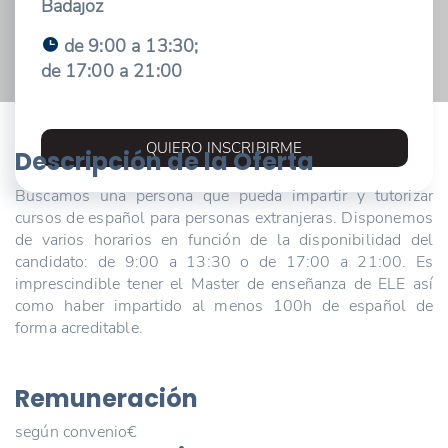
Badajoz
de 9:00 a 13:30;
de 17:00 a 21:00
QUIERO INSCRIBIRME
Descripción de la Oferta
Buscamos una persona que pueda impartir y tutorizar
cursos de español para personas extranjeras. Disponemos
de varios horarios en función de la disponibilidad del
candidato: de 9:00 a 13:30 o de 17:00 a 21:00. Es
imprescindible tener el Master de enseñanza de ELE así
como haber impartido al menos 100h de español de
forma acreditable.
Remuneración
según convenio€