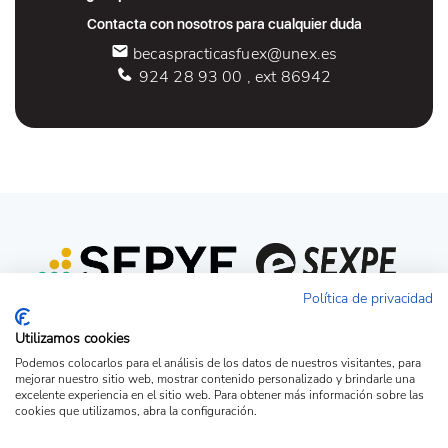
Contacta con nosotros para cualquier duda
becaspracticasfuex@unex.es
924 28 93 00 , ext 86942
Política de privacidad
Utilizamos cookies
Podemos colocarlos para el análisis de los datos de nuestros visitantes, para
mejorar nuestro sitio web, mostrar contenido personalizado y brindarle una
excelente experiencia en el sitio web. Para obtener más información sobre las
cookies que utilizamos, abra la configuración.
Acceso candidato
Acceso empresa
Ver Ofertas