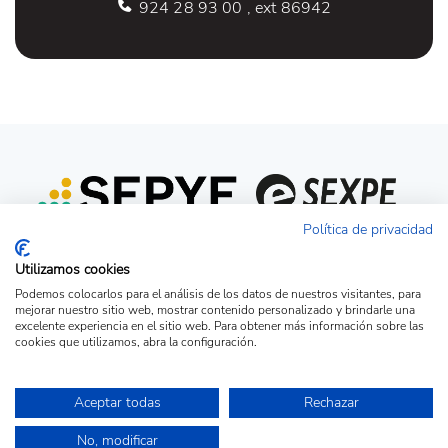
924 28 93 00 , ext 86942
Política de privacidad
Utilizamos cookies
Podemos colocarlos para el análisis de los datos de nuestros visitantes, para
mejorar nuestro sitio web, mostrar contenido personalizado y brindarle una
excelente experiencia en el sitio web. Para obtener más información sobre las
cookies que utilizamos, abra la configuración.
Acceso candidato
Acceso empresa
Ver Ofertas
Aceptar todas
Rechazar
© Copyright 2026 - Portal de la Fundación Universidad-Sociedad de la UEx.
No, modificar
Todos los derechos reservados.