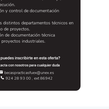
jecución.
ión y control de documentación
s distintos departamentos técnicos en
lo de proyectos.
ón de documentación técnica
 proyectos industriales.
puedes inscribirte en esta oferta?
acta con nosotros para cualquier duda
becaspracticasfuex@unex.es
924 28 93 00 , ext 86942