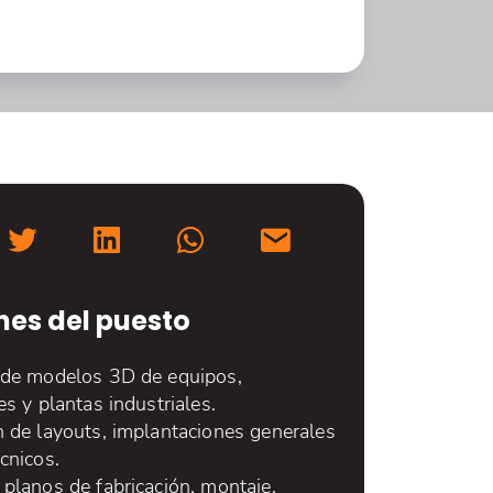
nes del puesto
 de modelos 3D de equipos,
es y plantas industriales.
n de layouts, implantaciones generales
cnicos.
planos de fabricación, montaje,