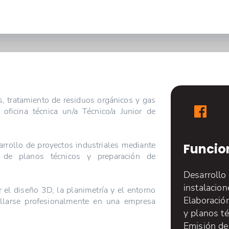
s, tratamiento de residuos orgánicos y gas
oficina técnica un/a Técnico/a Junior de
arrollo de proyectos industriales mediante
Funcio
 de planos técnicos y preparación de
Desarrollo
instalacion
 el diseño 3D, la planimetría y el entorno
Elaboració
ollarse profesionalmente en una empresa
y planos té
Emisión de 