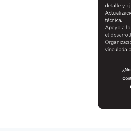
detalle y e
Actualizac
técnica.
Apoyo a lo
el desarrol
Organizaci
vinculada a
¿No 
Cont