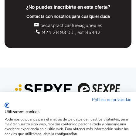
¿No puedes inscribirte en esta oferta?
Contacta con nosotros para cualquier duda
becaspracticasfuex@unex.es
924 28 93 00 , ext 86942
Política de privacidad
Utilizamos cookies
Podemos colocarlos para el análisis de los datos de nuestros visitantes, para
mejorar nuestro sitio web, mostrar contenido personalizado y brindarle una
excelente experiencia en el sitio web. Para obtener más información sobre las
cookies que utilizamos, abra la configuración.
Acceso candidato
Acceso empresa
Ver Ofertas