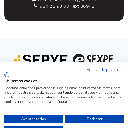
924 28 93 00 , ext 86942
Política de privacidad
Utilizamos cookies
Podemos colocarlos para el análisis de los datos de nuestros visitantes, para
mejorar nuestro sitio web, mostrar contenido personalizado y brindarle una
excelente experiencia en el sitio web. Para obtener más información sobre las
cookies que utilizamos, abra la configuración.
Acceso candidato
Acceso empresa
Ver Ofertas
Aceptar todas
Rechazar
© Copyright 2026 - Portal de la Fundación Universidad-Sociedad de la UEx.