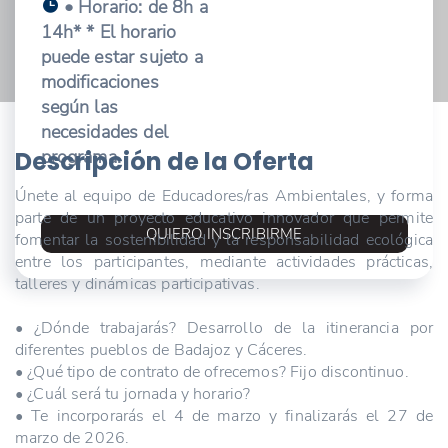
• Horario: de 8h a
14h* * El horario
puede estar sujeto a
modificaciones
según las
necesidades del
Descripción de la Oferta
programa.
Únete al equipo de Educadores/ras Ambientales, y forma
parte de un proyecto educativo innovador que permite
QUIERO INSCRIBIRME
fomentar la sostenibilidad y la responsabilidad ecológica
entre los participantes, mediante actividades prácticas,
talleres y dinámicas participativas.
• ¿Dónde trabajarás? Desarrollo de la itinerancia por
diferentes pueblos de Badajoz y Cáceres.
• ¿Qué tipo de contrato de ofrecemos? Fijo discontinuo.
• ¿Cuál será tu jornada y horario?
• Te incorporarás el 4 de marzo y finalizarás el 27 de
marzo de 2026.