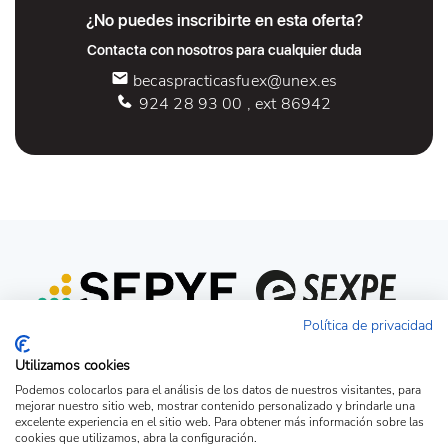
¿No puedes inscribirte en esta oferta?
Contacta con nosotros para cualquier duda
becaspracticasfuex@unex.es
924 28 93 00 , ext 86942
Política de privacidad
Utilizamos cookies
Podemos colocarlos para el análisis de los datos de nuestros visitantes, para
mejorar nuestro sitio web, mostrar contenido personalizado y brindarle una
excelente experiencia en el sitio web. Para obtener más información sobre las
cookies que utilizamos, abra la configuración.
Acceso candidato
Acceso empresa
Ver Ofertas