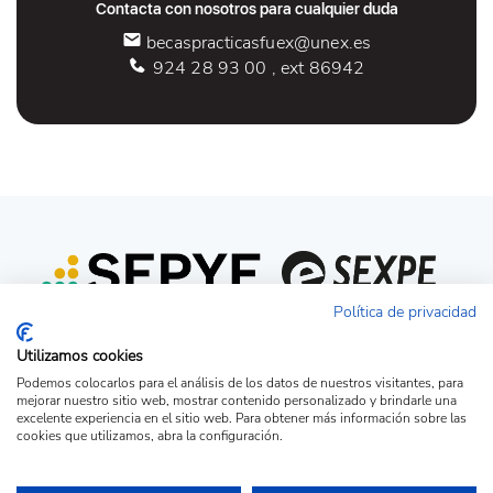
Contacta con nosotros para cualquier duda
becaspracticasfuex@unex.es
924 28 93 00 , ext 86942
Política de privacidad
Utilizamos cookies
Podemos colocarlos para el análisis de los datos de nuestros visitantes, para
mejorar nuestro sitio web, mostrar contenido personalizado y brindarle una
excelente experiencia en el sitio web. Para obtener más información sobre las
cookies que utilizamos, abra la configuración.
Acceso candidato
Acceso empresa
Ver Ofertas